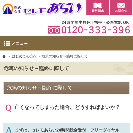
資料請求
【公式】群馬県太田市・大泉町の葬儀・家族葬・葬祭ならセレモあらい
太田市に自社斎場を完備。群馬県太田市・大泉町の葬儀・家族葬・葬祭なら当社へ。
ホーム
はじめての方へ
危篤の知らせ～臨終に際して
危篤の知らせ～臨終に際して
危篤の知らせ～臨終に際して
亡くなってしまった場合、どうすればよいか？
まずは、セレモあらい24時間総合受付 フリーダイヤル