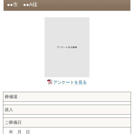
●●市 ●●A様
アンケートを見る
葬儀場
故人
ご葬儀日
年 月 日