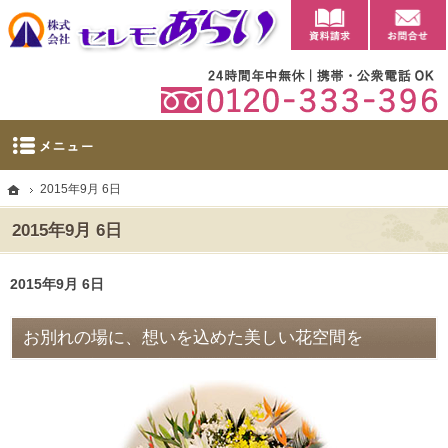
資料請求
【公式】群馬県太田市・大泉町の葬儀・家族葬・葬祭ならセレモあらい
太田市に自社斎場を完備。群馬県太田市・大泉町の葬儀・家族葬・葬祭なら当社へ。
ホーム
2015年9月 6日
2015年9月 6日
2015年9月 6日
お別れの場に、想いを込めた美しい花空間を