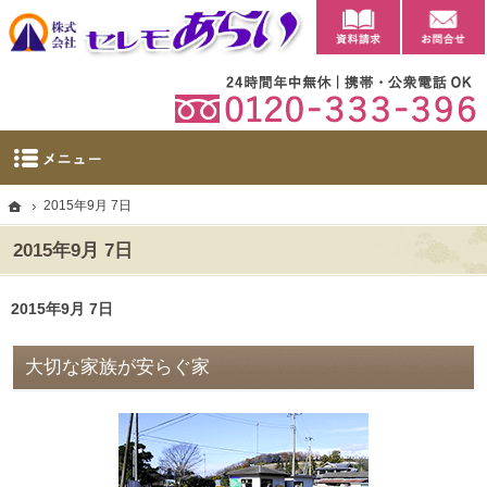
資料請求
【公式】群馬県太田市・大泉町の葬儀・家族葬・葬祭ならセレモあらい
太田市に自社斎場を完備。群馬県太田市・大泉町の葬儀・家族葬・葬祭なら当社へ。
ホーム
2015年9月 7日
2015年9月 7日
2015年9月 7日
大切な家族が安らぐ家