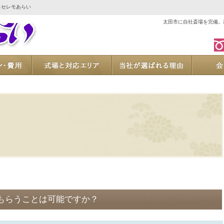
らセレモあらい
太田市に自社斎場を完備。
ご葬儀プラン・費用
式場と対応エリア
当社が
もらうことは可能ですか？