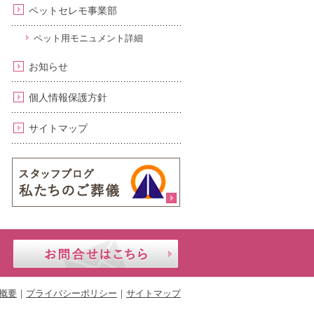
ペットセレモ事業部
ペット用モニュメント詳細
お知らせ
個人情報保護方針
サイトマップ
24時間年中無
セ
お問合せはこちら
休｜携帯・公
レ
衆電話OK
モ
あ
概要
プライバシーポリシー
サイトマップ
ら
0120-
い