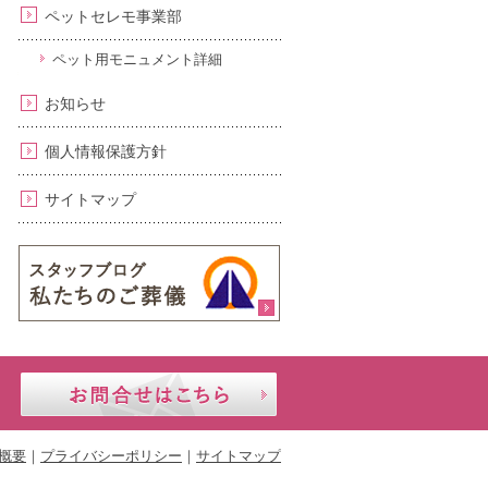
ペットセレモ事業部
ペット用モニュメント詳細
お知らせ
個人情報保護方針
サイトマップ
24時間年中無
セ
お問合せはこちら
休｜携帯・公
レ
衆電話OK
モ
あ
概要
プライバシーポリシー
サイトマップ
ら
0120-
い