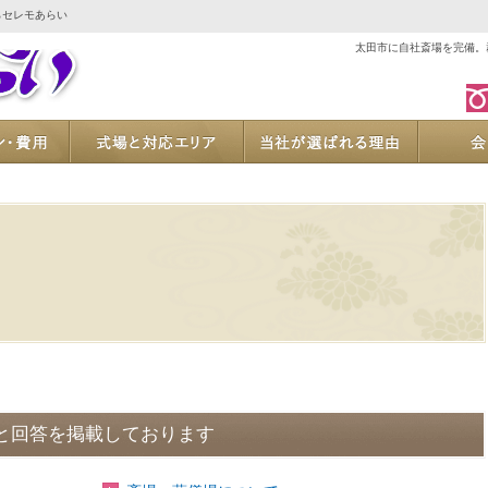
らセレモあらい
太田市に自社斎場を完備。
ご葬儀プラン・費用
式場と対応エリア
当社が
と回答を掲載しております