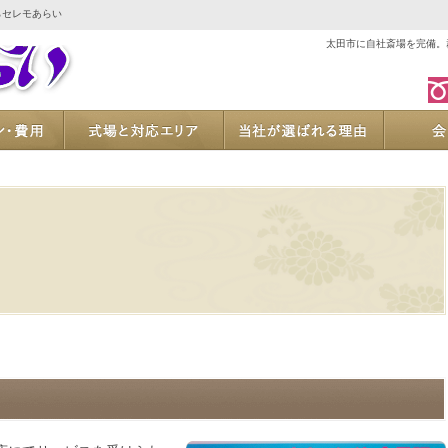
らセレモあらい
太田市に自社斎場を完備。
ご葬儀プラン・費用
式場と対応エリア
当社が