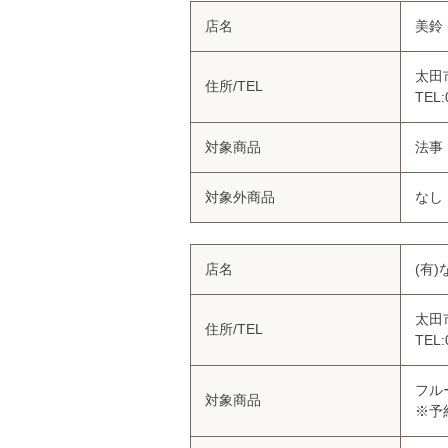
店名
美鈴 
太田
住所/TEL
TEL:
対象商品
法事
対象外商品
なし
店名
(有)
太田
住所/TEL
TEL:
フル
対象商品
※予