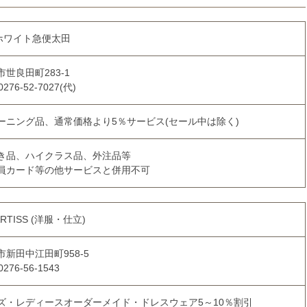
)ホワイト急便太田
市世良田町283-1
0276-52-7027(代)
ーニング品、通常価格より5％サービス(セール中は除く)
き品、ハイクラス品、外注品等
員カード等の他サービスと併用不可
ARTISS (洋服・仕立)
市新田中江田町958-5
0276-56-1543
ズ・レディースオーダーメイド・ドレスウェア5～10％割引