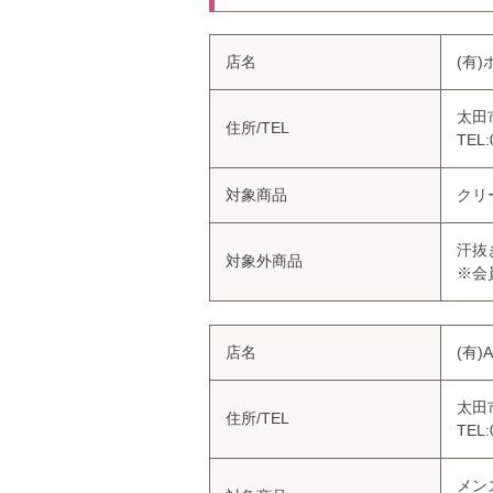
店名
(有
太田
住所/TEL
TEL:
対象商品
クリ
汗抜
対象外商品
※会
店名
(有)
太田
住所/TEL
TEL:
メン