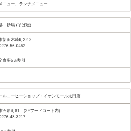
メニュー、ランチメニュー
処 砂場 (そば屋)
市新田木崎町22-2
0276-56-0452
全食事5％割引
ールコーヒーショップ・イオンモール太田店
市石原町81 (2Fフードコート内)
0276-48-3217