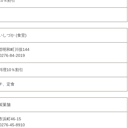
10％割引
いしづか (食堂)
郡明和町川俣144
0276-84-2019
料理10％割引
チ、定食
製菓舗
浜町46-15
0276-45-8910