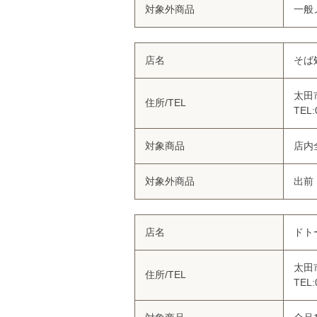
対象外商品
一般
店名
そば
太田
住所/TEL
TEL:
対象商品
店内
対象外商品
出前
店名
ドト
太田
住所/TEL
TEL: