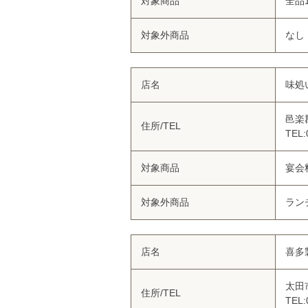
対象商品
全品
対象外商品
なし
店名
味処
邑楽
住所/TEL
TEL:
対象商品
宴会
対象外商品
ラン
店名
喜多
太田市
住所/TEL
TEL: