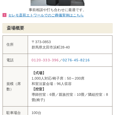
事前相談や打ち合わせに最適です。
セレモ斎苑エトワールでのご葬儀実例はこちら
斎場概要
〒373-0853
住所
群馬県太田市浜町28-40
電話
0120-333-396
／
0276-45-8216
【式場】
1,000人対応/椅子席：50～200席
規模（席
和室法宴会場：96人収容
数）
【控室】
導師控室：6畳／親族控室：10畳／隣組控室：8
畳(椅子)
駐車場台
100台