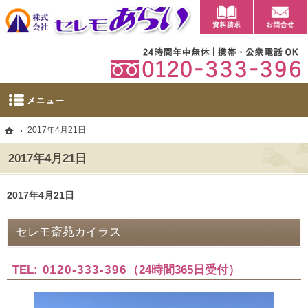
資料請求
【公式】群馬県太田市・大泉町の葬儀・家族葬・葬祭ならセレモあらい
太田市に自社斎場を完備。群馬県太田市・大泉町の葬儀・家族葬・葬祭なら当社へ。
ホーム
2017年4月21日
2017年4月21日
2017年4月21日
セレモ斎苑カイラス
TEL:
0120-333-396
（24時間365日受付）