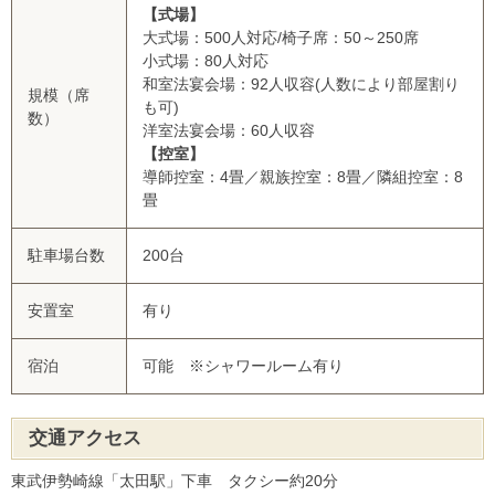
【式場】
大式場：500人対応/椅子席：50～250席
小式場：80人対応
和室法宴会場：92人収容(人数により部屋割り
規模（席
も可)
数）
洋室法宴会場：60人収容
【控室】
導師控室：4畳／親族控室：8畳／隣組控室：8
畳
駐車場台数
200台
安置室
有り
宿泊
可能 ※シャワールーム有り
交通アクセス
東武伊勢崎線「太田駅」下車 タクシー約20分