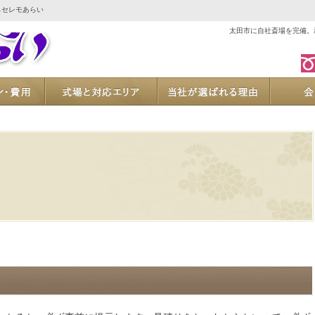
らセレモあらい
太田市に自社斎場を完備。
ご葬儀プラン・費用
式場と対応エリア
当社が