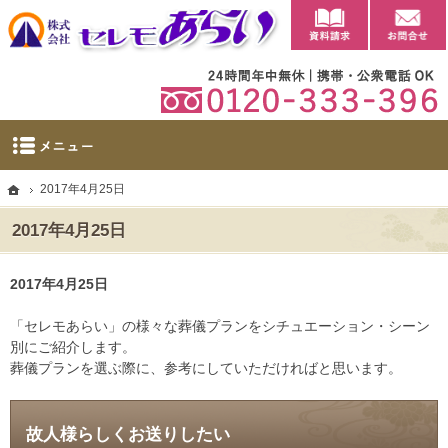
資料請求
【公式】群馬県太田市・大泉町の葬儀・家族葬・葬祭ならセレモあらい
太田市に自社斎場を完備。群馬県太田市・大泉町の葬儀・家族葬・葬祭なら当社へ。
ホーム
2017年4月25日
2017年4月25日
2017年4月25日
「セレモあらい」の様々な葬儀プランをシチュエーション・シーン
別にご紹介します。
葬儀プランを選ぶ際に、参考にしていただければと思います。
故人様らしくお送りしたい