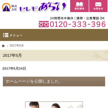
資料請求
【公式】群馬県太田市・大泉町の葬儀・家族葬・葬祭ならセレモあらい
太田市に自社斎場を完備。群馬県太田市・大泉町の葬儀・家族葬・葬祭なら当社へ。
ホーム
2017年5月
2017年5月
2017年5月24日
ホームページを公開しました。