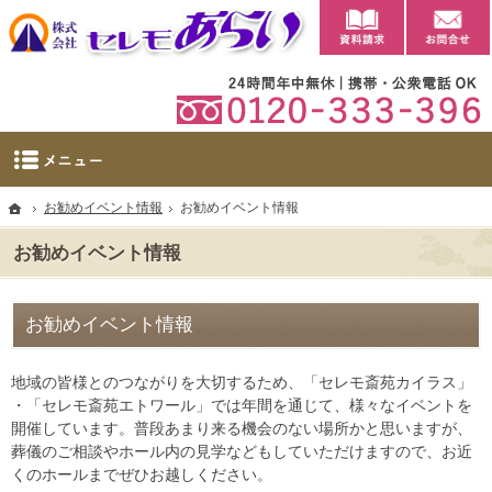
資料請求
【公式】群馬県太田市・大泉町の葬儀・家族葬・葬祭ならセレモあらい
太田市に自社斎場を完備。群馬県太田市・大泉町の葬儀・家族葬・葬祭なら当社へ。
ホーム
お勧めイベント情報
お勧めイベント情報
お勧めイベント情報
お勧めイベント情報
地域の皆様とのつながりを大切するため、「セレモ斎苑カイラス」
・「セレモ斎苑エトワール」では年間を通じて、様々なイベントを
開催しています。普段あまり来る機会のない場所かと思いますが、
葬儀のご相談やホール内の見学などもしていただけますので、お近
くのホールまでぜひお越しください。