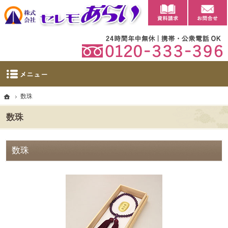
資料請求
【公式】群馬県太田市・大泉町の葬儀・家族葬・葬祭ならセレモあらい
太田市に自社斎場を完備。群馬県太田市・大泉町の葬儀・家族葬・葬祭なら当社へ。
ホーム
数珠
数珠
数珠