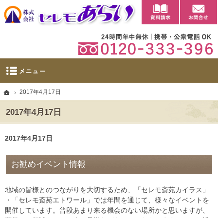
資料請求
【公式】群馬県太田市・大泉町の葬儀・家族葬・葬祭ならセレモあらい
太田市に自社斎場を完備。群馬県太田市・大泉町の葬儀・家族葬・葬祭なら当社へ。
ホーム
2017年4月17日
2017年4月17日
2017年4月17日
お勧めイベント情報
地域の皆様とのつながりを大切するため、「セレモ斎苑カイラス」
・「セレモ斎苑エトワール」では年間を通じて、様々なイベントを
開催しています。普段あまり来る機会のない場所かと思いますが、